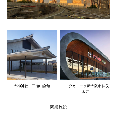
大神神社 三輪山会館
トヨタカローラ新大阪名神茨
木店
商業施設