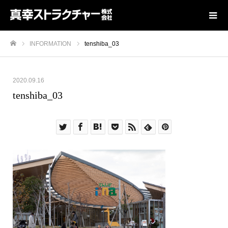
INFORMATION
tenshiba_03
ホーム
2020.09.16
tenshiba_03