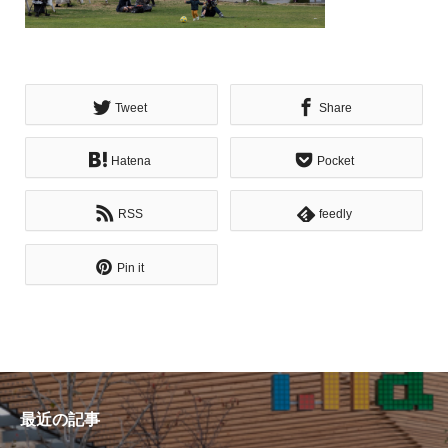
Tweet
Share
Hatena
Pocket
RSS
feedly
Pin it
最近の記事