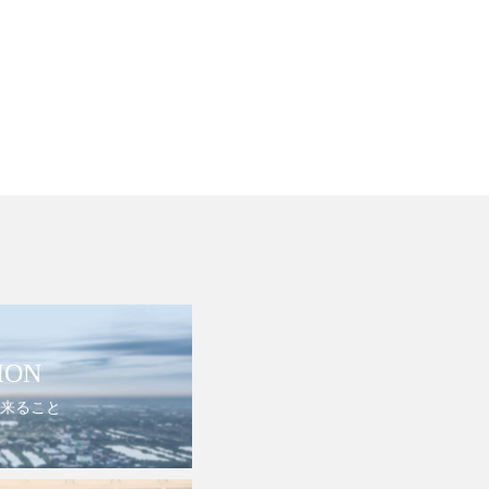
ION
来ること