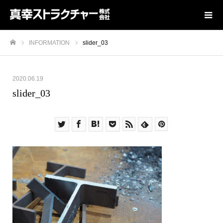
INFORMATION
slider_03
ホーム
2020.06.19
slider_03