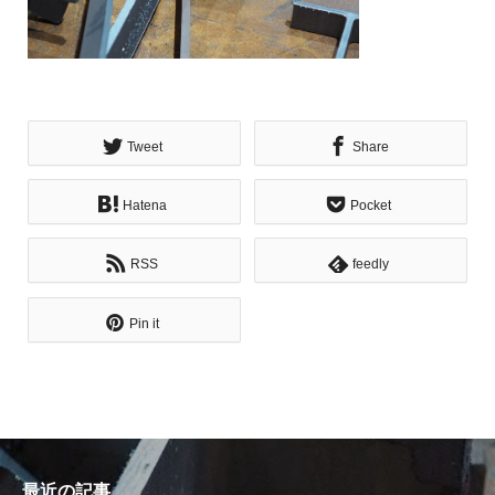
Tweet
Share
Hatena
Pocket
RSS
feedly
Pin it
最近の記事