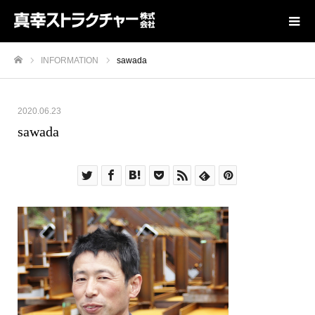
INFORMATION
sawada
ホーム
2020.06.23
sawada