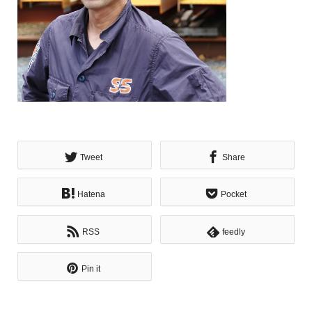
Tweet
Share
Hatena
Pocket
RSS
feedly
Pin it