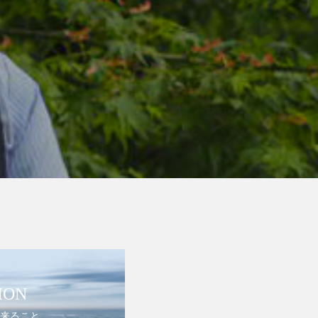
ION
来ること