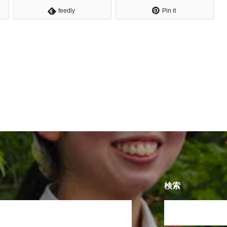
feedly
Pin it
検索