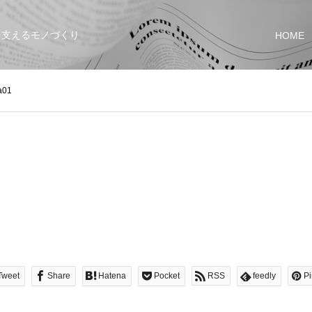
を支えるモノづくり
HOME
a01
Tweet
Share
Hatena
Pocket
RSS
feedly
Pi