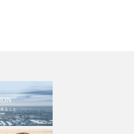
ION
来ること